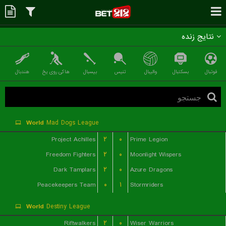
نتایج زنده
فوتبال
بسکتبال
والیبال
تنیس
بیسبال
هاکی روی یخ
هندبال
World
Mad Dogs League
Project Achilles
۲
۰
Prime Legion
Freedom Fighters
۲
۰
Moonlight Wispers
Dark Tamplars
۲
۰
Azure Dragons
Peacekeepers Team
۰
۱
Stormriders
World
Destiny League
Riftwalkers
۲
۰
Wiser Warriors